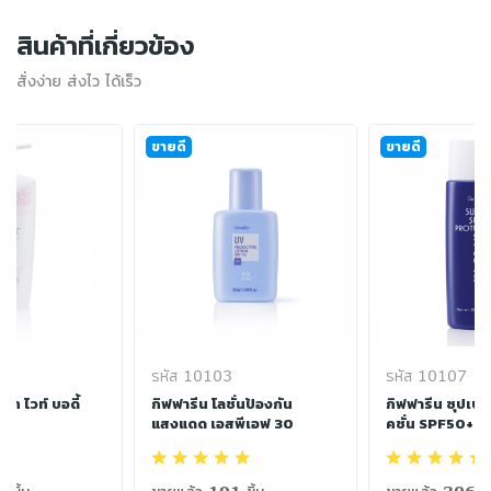
สินค้าที่เกี่ยวข้อง
สั่งง่าย ส่งไว ได้เร็ว
ขายดี
ขายดี
รหัส 10103
รหัส 10107
ร็ท ไวท์ บอดี้
กิฟฟารีน โลชั่นป้องกัน
กิฟฟารีน ซุปเปอ
แสงแดด เอสพีเอฟ 30
คชั่น SPF50+ P