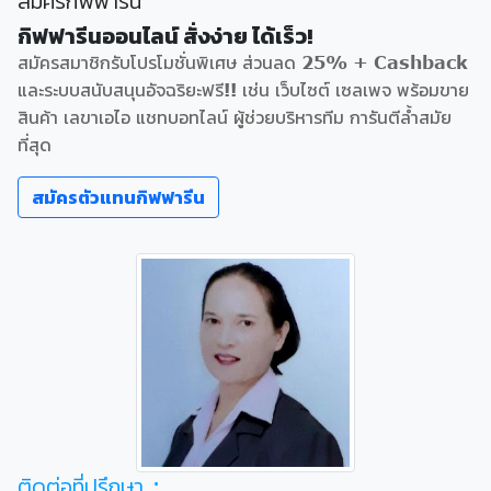
สมัครกิฟฟารีน
กิฟฟารีนออนไลน์ สั่งง่าย ได้เร็ว!
สมัครสมาชิกรับโปรโมชั่นพิเศษ ส่วนลด 25% + Cashback
และระบบสนับสนุนอัจฉริยะฟรี!! เช่น เว็บไซต์ เซลเพจ พร้อมขาย
สินค้า เลขาเอไอ แชทบอทไลน์ ผู้ช่วยบริหารทีม การันตีล้ำสมัย
ที่สุด
สมัครตัวแทนกิฟฟารีน
ติดต่อที่ปรึกษา :