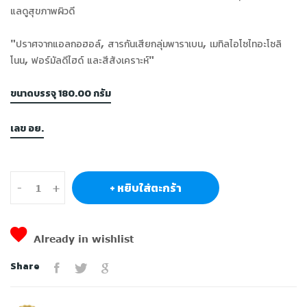
แลดูสุขภาพผิวดี
"ปราศจากแอลกอฮอล์, สารกันเสียกลุ่มพาราเบน, เมทิลไอโซไทอะโซลิ
โนน, ฟอร์มัลดีไฮด์ และสีสังเคราะห์"
ขนาดบรรจุ 180.00 กรัม
เลข อย.
+ หยิบใส่ตะกร้า
-
+
Already in wishlist
Share