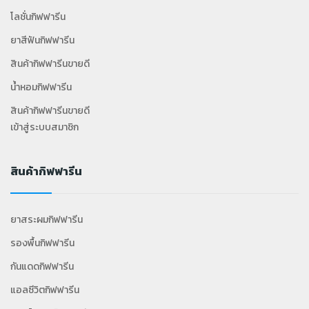
โลชั่นกิฟฟารีน
ยาสีฟันกิฟฟารีน
สินค้ากิฟฟารีนขายดี
น้ำหอมกิฟฟารีน
สินค้ากิฟฟารีนขายดี
เข้าสู่ระบบสมาชิก
สินค้ากิฟฟารีน
ยาสระผมกิฟฟารีน
รองพื้นกิฟฟารีน
กันแดดกิฟฟารีน
แอลซีวิตกิฟฟารีน