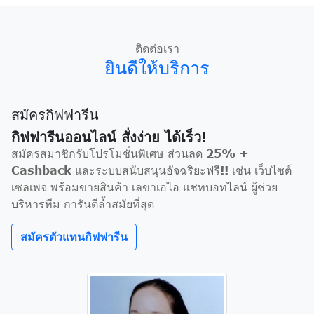
ติดต่อเรา
ยินดีให้บริการ
สมัครกิฟฟารีน
กิฟฟารีนออนไลน์ สั่งง่าย ได้เร็ว!
สมัครสมาชิกรับโปรโมชั่นพิเศษ ส่วนลด 25% +
Cashback และระบบสนับสนุนอัจฉริยะฟรี!! เช่น เว็บไซต์
เซลเพจ พร้อมขายสินค้า เลขาเอไอ แชทบอทไลน์ ผู้ช่วย
บริหารทีม การันตีล้ำสมัยที่สุด
สมัครตัวแทนกิฟฟารีน