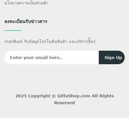
นโยบายความเป็นส่วนตัว
ลงทะเบียนรับข่าวสาร
กรอกอีเมล์ รับข้อมูลโปรโมชั่นสินค้า และบริการอื่ีนๆ
2025 Copyright ©
GiffaShop
.com All Rights
Reserved