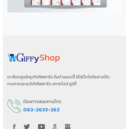
เราคือกลุ่มนักธุรกิจกิฟฟารีน ทีมบ้านแฮปปี้ มิใช่เว็บไซต์อย่างเป็น
ทางการของบริษัทกิฟฟารีน สกายไลน์ ยูนิตี้
ต้องการสอบถามโทร
063-2633-262