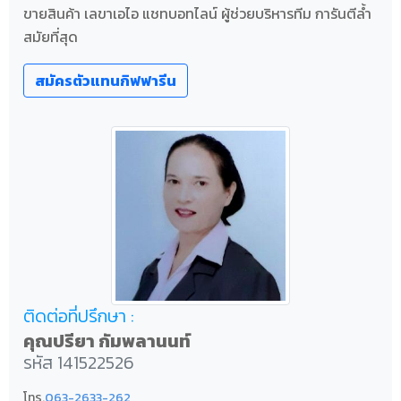
ขายสินค้า เลขาเอไอ แชทบอทไลน์ ผู้ช่วยบริหารทีม การันตีล้ำ
สมัยที่สุด
สมัครตัวแทนกิฟฟารีน
ติดต่อที่ปรึกษา :
คุณปรียา กัมพลานนท์
รหัส 141522526
โทร.
063-2633-262