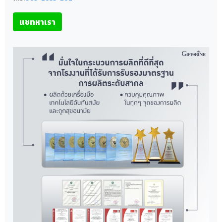
แชทหาเรา