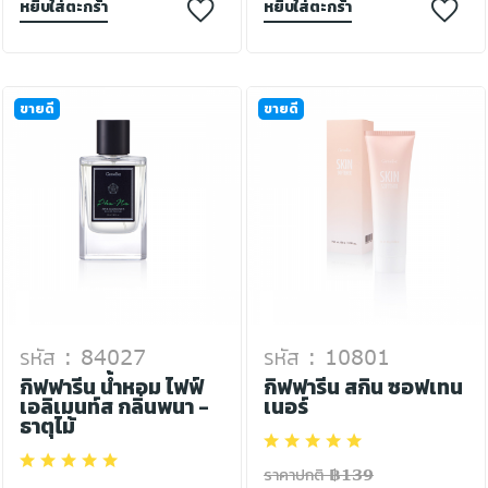
หยิบใส่ตะกร้า
หยิบใส่ตะกร้า
ขายดี
ขายดี
รหัส : 84027
รหัส : 10801
กิฟฟารีน น้ำหอม ไฟฟ์
กิฟฟารีน สกิน ซอฟเทน
เอลิเมนท์ส กลิ่นพนา -
เนอร์
ธาตุไม้
ราคาปกติ ฿139