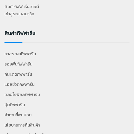
สินค้ากิฟฟารีนขายดี
เข้าสู่ระบบสมาชิก
สินค้ากิฟฟารีน
ยาสระผมกิฟฟารีน
รองพื้นกิฟฟารีน
กันแดดกิฟฟารีน
แอลซีวิตกิฟฟารีน
คลอโรฟิลล์กิฟฟารีน
ปุ๋ยกิฟฟารีน
คำถามที่พบบ่อย
นโยบายการคืนสินค้า