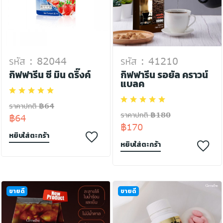
รหัส : 82044
รหัส : 41210
กิฟฟารีน ซี มิน ดริ๊งค์
กิฟฟารีน รอยัล คราวน์
แบลค
ราคาปกติ ฿64
ราคาปกติ ฿180
฿64
฿170
หยิบใส่ตะกร้า
หยิบใส่ตะกร้า
ขายดี
ขายดี