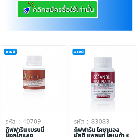
ขายดี
ขายดี
รหัส : 40709
รหัส : 83083
กิฟฟารีน เบรนนี่
กิฟฟารีน โคซานอล
ช็อกโกแลต
มัลติ แพลนท์ โอเมก้า 3