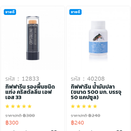
ขายดี
ขายดี
รหัส : 12833
รหัส : 40208
กิฟฟารีน รองพื้นชนิด
กิฟฟารีน น้ำมันปลา
แท่ง คริสตัลลีน เอฟ
(ขนาด 500 มก. บรรจุ
เอส 33
50 แคปซูล)
ราคาปกติ ฿300
ราคาปกติ ฿240
฿300
฿240