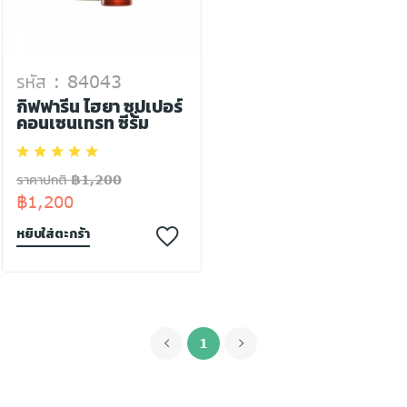
รหัส : 84043
กิฟฟารีน ไฮยา ซุปเปอร์
คอนเซนเทรท ซีรั่ม
ราคาปกติ ฿1,200
฿1,200
หยิบใส่ตะกร้า
1