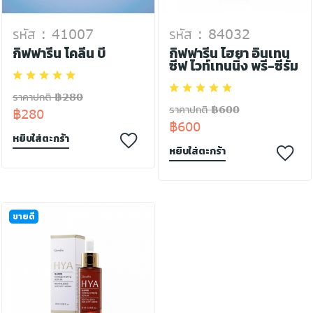
รหัส : 41007
รหัส : 84032
กิฟฟารีน โคลีน บี
กิฟฟารีน ไฮยา อินเทน
ซีฟ ไวท์เทนนิ่ง พรี-ซีรั่ม
ราคาปกติ ฿280
ราคาปกติ ฿600
฿280
฿600
หยิบใส่ตะกร้า
หยิบใส่ตะกร้า
ขายดี