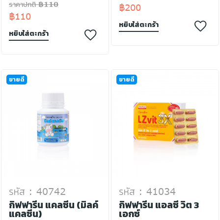
ราคาปกติ ฿110
฿200
฿110
หยิบใส่ตะกร้า
หยิบใส่ตะกร้า
ขายดี
ขายดี
รหัส : 40742
รหัส : 41034
กิฟฟารีน แคลซีน (มิลค์
กิฟฟารีน แอลซี วิต 3
แคลซีน)
เอกซ์