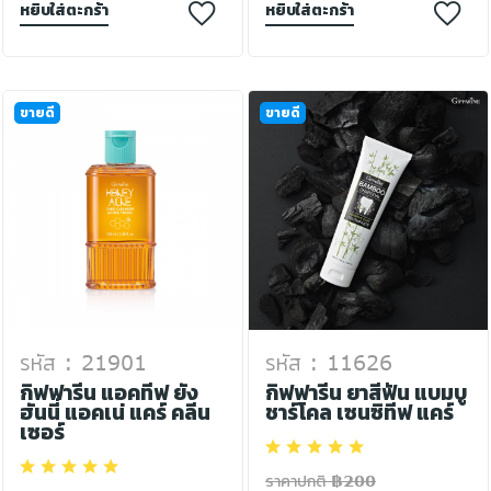
หยิบใส่ตะกร้า
หยิบใส่ตะกร้า
ขายดี
ขายดี
รหัส : 21901
รหัส : 11626
กิฟฟารีน แอคทีฟ ยัง
กิฟฟารีน ยาสีฟัน แบมบู
ฮันนี่ แอคเน่ แคร์ คลีน
ชาร์โคล เซนซิทีฟ แคร์
เซอร์
ราคาปกติ ฿200