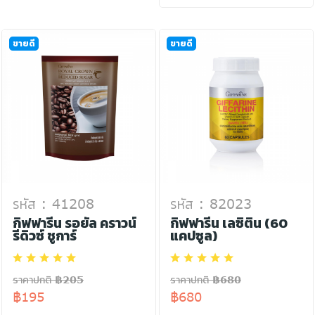
ขายดี
ขายดี
รหัส : 41208
รหัส : 82023
กิฟฟารีน รอยัล คราวน์
กิฟฟารีน เลซิติน (60
รีดิวซ์ ชูการ์
แคปซูล)
ราคาปกติ ฿205
ราคาปกติ ฿680
฿195
฿680