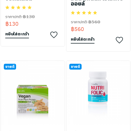
ออยล์
ราคาปกติ ฿130
ราคาปกติ ฿560
฿130
฿560
หยิบใส่ตะกร้า
หยิบใส่ตะกร้า
ขายดี
ขายดี