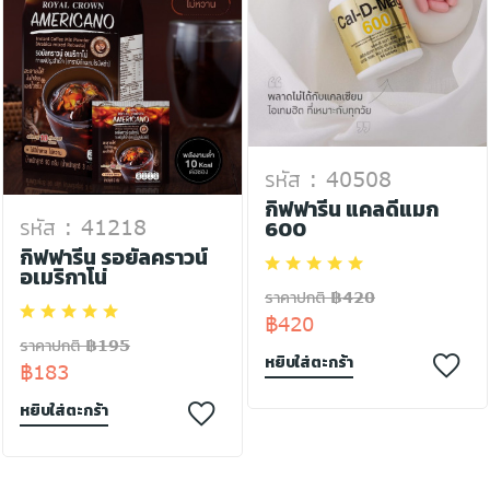
รหัส : 40508
กิฟฟารีน แคลดีแมก
600
รหัส : 41218
กิฟฟารีน รอยัลคราวน์
อเมริกาโน่
ราคาปกติ ฿420
฿420
ราคาปกติ ฿195
หยิบใส่ตะกร้า
฿183
หยิบใส่ตะกร้า