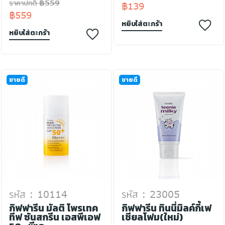
ราคาปกติ ฿559
฿139
฿559
หยิบใส่ตะกร้า
หยิบใส่ตะกร้า
ขายดี
ขายดี
รหัส : 10114
รหัส : 23005
กิฟฟารีน มัลติ โพรเทค
กิฟฟารีน ทินนี่มิลค์กี้เฟ
ทีฟ ซันสกรีน เอสพีเอฟ
เชียลโฟม(ใหม่)