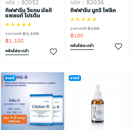
รหัส : 82052
รหัส : 82036
กิฟฟารีน วีแกน มัลติ
กิฟฟารีน นูทริ โฟลิค
แพลนท์ โปรตีน
ราคาปกติ ฿180
ราคาปกติ ฿1,100
฿180
฿1,100
หยิบใส่ตะกร้า
หยิบใส่ตะกร้า
ขายดี
ขายดี