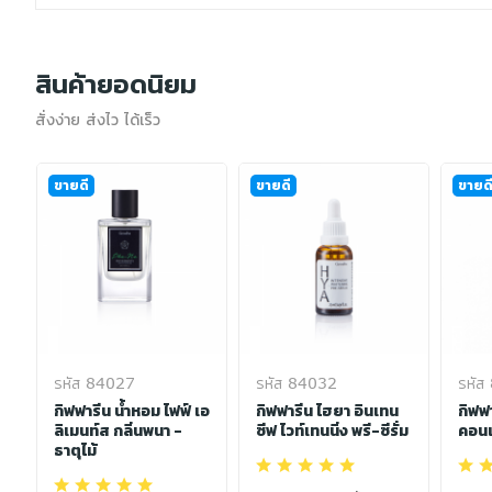
สินค้ายอดนิยม
สั่งง่าย ส่งไว ได้เร็ว
ขายดี
ขายดี
ขายด
รหัส 84027
รหัส 84032
รหัส
ิ
กิฟฟารีน น้ำหอม ไฟฟ์ เอ
กิฟฟารีน ไฮยา อินเทน
กิฟฟ
ลิเมนท์ส กลิ่นพนา -
ซีฟ ไวท์เทนนิ่ง พรี-ซีรั่ม
คอนเ
ธาตุไม้