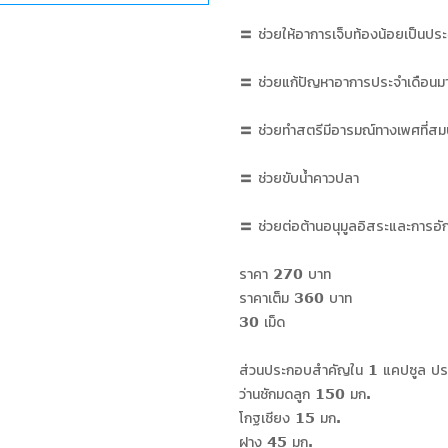
〓 ช่วยให้อาการเจ็บท้องน้อยเป็นประจำ
〓 ช่วยแก้ปัญหาอาการประจำเดือนมา
〓 ช่วยทำสตรีมีอารมณ์ทางเพศที่สม
〓 ช่วยขับน้ำคาวปลา
〓 ช่วยต่อต้านอนุมูลอิสระและการอั
ราคา 270 บาท
ราคาเต็ม 360 บาท
30 เม็ด
ส่วนประกอบสำคัญใน 1 แคปซูล ปร
ว่านชักมดลูก 150 มก.
โกฐเชียง 15 มก.
ฝาง 45 มก.