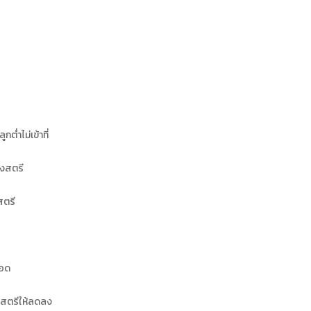
่ำไม่เข้าที่
งสตรี
สตรี
ลอด
สตรีให้ลดลง