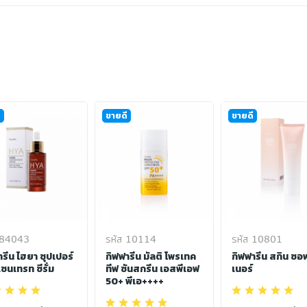
ี
ขายดี
ขายดี
 84043
รหัส 10114
รหัส 10801
ารีน ไฮยา ซุปเปอร์
กิฟฟารีน มัลติ โพรเทค
กิฟฟารีน สกิน ซอ
ซนเทรท ซีรั่ม
ทีฟ ซันสกรีน เอสพีเอฟ
เนอร์
50+ พีเอ++++