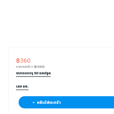
฿360
ราคาปกติ : ฿360
ขนาดบรรจุ 30 แคปซูล
เลข อย.
+ หยิบใส่ตะกร้า