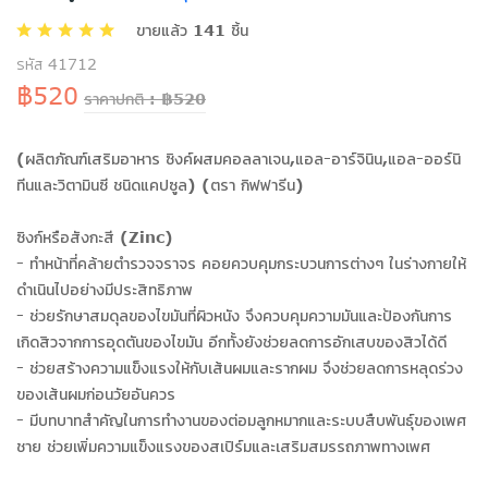
ขายแล้ว 141 ชิ้น
รหัส 41712
฿520
ราคาปกติ : ฿520
(ผลิตภัณฑ์เสริมอาหาร ซิงค์ผสมคอลลาเจน,แอล-อาร์จินิน,แอล-ออร์นิ
ทีนและวิตามินซี ชนิดแคปซูล) (ตรา กิฟฟารีน)
ซิงก์หรือสังกะสี (Zinc)
- ทำหน้าที่คล้ายตำรวจจราจร คอยควบคุมกระบวนการต่างๆ ในร่างกายให้
ดำเนินไปอย่างมีประสิทธิภาพ
- ช่วยรักษาสมดุลของไขมันที่ผิวหนัง จึงควบคุมความมันและป้องกันการ
เกิดสิวจากการอุดตันของไขมัน อีกทั้งยังช่วยลดการอักเสบของสิวได้ดี
- ช่วยสร้างความแข็งแรงให้กับเส้นผมและรากผม จึงช่วยลดการหลุดร่วง
ของเส้นผมก่อนวัยอันควร
- มีบทบาทสำคัญในการทำงานของต่อมลูกหมากและระบบสืบพันธุ์ของเพศ
ชาย ช่วยเพิ่มความแข็งแรงของสเปิร์มและเสริมสมรรถภาพทางเพศ