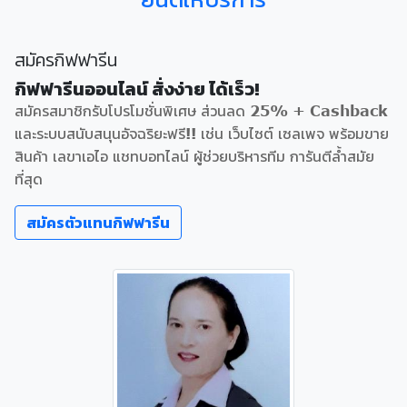
สมัครกิฟฟารีน
กิฟฟารีนออนไลน์ สั่งง่าย ได้เร็ว!
สมัครสมาชิกรับโปรโมชั่นพิเศษ ส่วนลด 25% + Cashback
และระบบสนับสนุนอัจฉริยะฟรี!! เช่น เว็บไซต์ เซลเพจ พร้อมขาย
สินค้า เลขาเอไอ แชทบอทไลน์ ผู้ช่วยบริหารทีม การันตีล้ำสมัย
ที่สุด
สมัครตัวแทนกิฟฟารีน