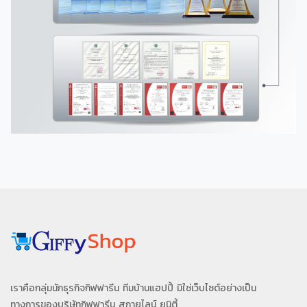
เราคือกลุ่มนักธุรกิจกิฟฟารีน ทีมบ้านแฮปปี้ มิใช่เว็บไซต์อย่างเป็น
ทางการของบริษัทกิฟฟารีน สกายไลน์ ยูนิตี้