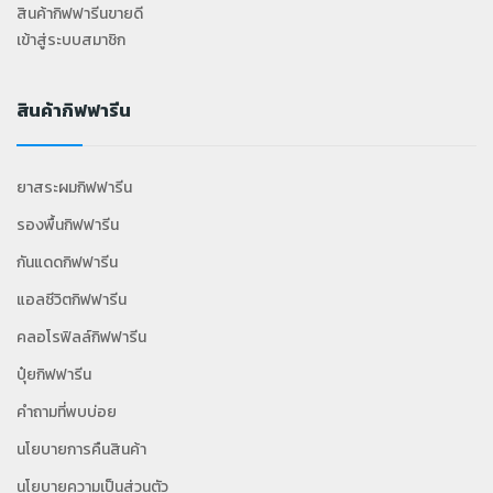
สินค้ากิฟฟารีนขายดี
เข้าสู่ระบบสมาชิก
สินค้ากิฟฟารีน
ยาสระผมกิฟฟารีน
รองพื้นกิฟฟารีน
กันแดดกิฟฟารีน
แอลซีวิตกิฟฟารีน
คลอโรฟิลล์กิฟฟารีน
ปุ๋ยกิฟฟารีน
คำถามที่พบบ่อย
นโยบายการคืนสินค้า
นโยบายความเป็นส่วนตัว