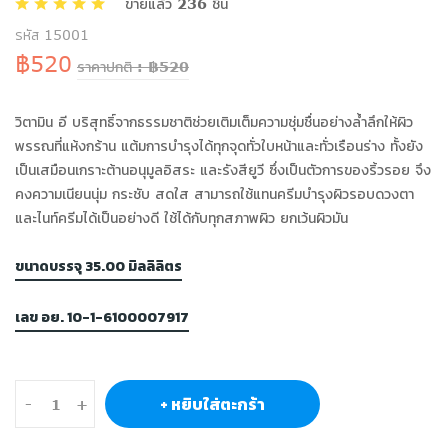
ขายแล้ว 236 ชิ้น
รหัส 15001
฿520
ราคาปกติ : ฿520
วิตามิน อี บริสุทธิ์จากธรรมชาติช่วยเติมเต็มความชุ่มชื่นอย่างล้ำลึกให้ผิว
พรรณที่แห้งกร้าน แต้มการบำรุงได้ทุกจุดทั่วใบหน้าและทั่วเรือนร่าง ทั้งยัง
เป็นเสมือนเกราะต้านอนุมูลอิสระ และรังสียูวี ซึ่งเป็นตัวการของริ้วรอย จึง
คงความเนียนนุ่ม กระชับ สดใส สามารถใช้แทนครีมบำรุงผิวรอบดวงตา
และไนท์ครีมได้เป็นอย่างดี ใช้ได้กับทุกสภาพผิว ยกเว้นผิวมัน
ขนาดบรรจุ 35.00 มิลลิลิตร
เลข อย. 10-1-6100007917
+ หยิบใส่ตะกร้า
-
+