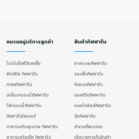
หมวดหมู่บริการลูกค้า
สินค้ากิฟฟารีน
โปรโมชั่นพีวีแลกซื้อ
ยาสระผมกิฟฟารีน
ฟิตต์มีล กิฟฟารีน
รองพื้นกิฟฟารีน
กาแฟกิฟฟารีน
กันแดดกิฟฟารีน
เครื่องกรองน้ำกิฟฟารีน
แอลซีวิตกิฟฟารีน
ไส้กรองน้ำกิฟฟารีน
คลอโรฟิลล์กิฟฟารีน
กิฟฟารีนไฟเบอร์
ปุ๋ยกิฟฟารีน
อาหารเสริมสุขภาพ กิฟฟารีน
คำถามที่พบบ่อย
อาหารเสริมเด็ก กิฟฟารีน
นโยบายการคืนสินค้า