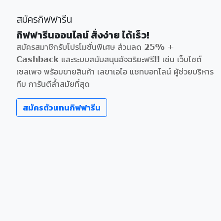
สมัครกิฟฟารีน
กิฟฟารีนออนไลน์ สั่งง่าย ได้เร็ว!
สมัครสมาชิกรับโปรโมชั่นพิเศษ ส่วนลด 25% +
Cashback และระบบสนับสนุนอัจฉริยะฟรี!! เช่น เว็บไซต์
เซลเพจ พร้อมขายสินค้า เลขาเอไอ แชทบอทไลน์ ผู้ช่วยบริหาร
ทีม การันตีล้ำสมัยที่สุด
สมัครตัวแทนกิฟฟารีน