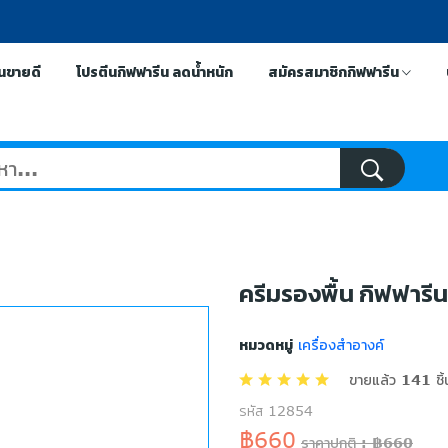
ีนขายดี
โปรตีนกิฟฟารีน ลดน้ำหนัก
สมัครสมาชิกกิฟฟารีน
ครีมรองพื้น กิฟฟารีน
หมวดหมู่
เครื่องสำอางค์
ขายแล้ว 141 ชิ้
รหัส 12854
฿660
ราคาปกติ : ฿660