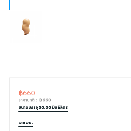
฿660
ราคาปกติ : ฿660
ขนาดบรรจุ 30.00 มิลลิลิตร
เลข อย.