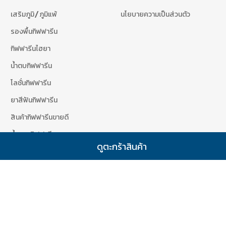
เสริมภูมิ/ภูมิแพ้
นโยบายความเป็นส่วนตัว
รองพื้นกิฟฟารีน
กิฟฟารีนไฮยา
น้ำตบกิฟฟารีน
โลชั่นกิฟฟารีน
ยาสีฟันกิฟฟารีน
สินค้ากิฟฟารีนขายดี
น้ำหอมกิฟฟารีน
ดูตะกร้าสินค้า
สินค้ากิฟฟารีนขายดี
เข้าสู่ระบบสมาชิก
d