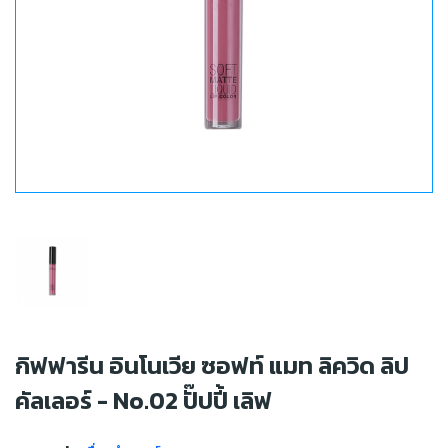
กิฟฟารีน อินโนเวีย ซอฟท์ แมท ลิควิด ลิป
คัลเลอร์ - No.02 ปั๊ปปี้ เลิฟ