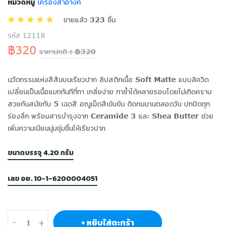
หมวดหมู่
เครื่องสำอางค์
ขายแล้ว 323 ชิ้น
รหัส 12118
฿320
ราคาปกติ : ฿320
นวัตกรรมแห่งสีสันบนเรียวปาก ลิปสติกเนื้อ Soft Matte แบบลิควิด
เปลี่ยนเป็นเนื้อแมททันทีที่ทา เกลี่ยง่าย ทาซ้ำได้หลายรอบโดยไม่เกิดคราบ
สวยทันสมัยกับ 5 เฉดสี อณูเม็ดสีเข้มข้น ติดทนนานตลอดวัน ปกปิดทุก
ร่องลึก พร้อมสารบำรุงจาก Ceramide 3 และ Shea Butter ช่วย
เพิ่มความเนียนนุ่มชุ่มชื่นให้เรียวปาก
ขนาดบรรจุ 4.20 กรัม
เลข อย. 10-1-6200004051
+ หยิบใส่ตะกร้า
-
+