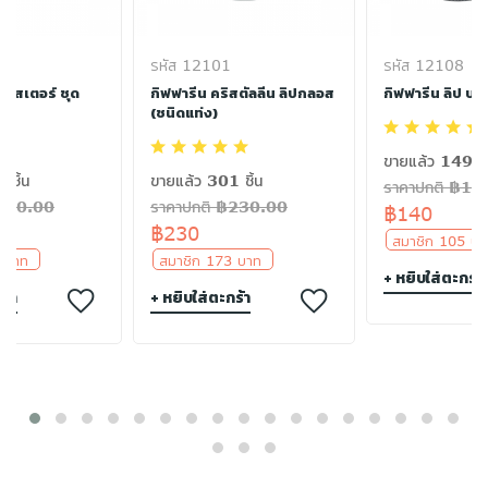
รหัส 12101
รหัส 12108
 เทสเตอร์ ชุด
กิฟฟารีน คริสตัลลีน ลิปกลอส
กิฟฟารีน ลิป บาล
(ชนิดแท่ง)
ขายแล้ว 149 ชิ
 ชิ้น
ขายแล้ว 301 ชิ้น
ราคาปกติ ฿14
฿380.00
ราคาปกติ ฿230.00
฿140
฿230
สมาชิก 105 
5 บาท
สมาชิก 173 บาท
+ หยิบใส่ตะกร้า
ร้า
+ หยิบใส่ตะกร้า