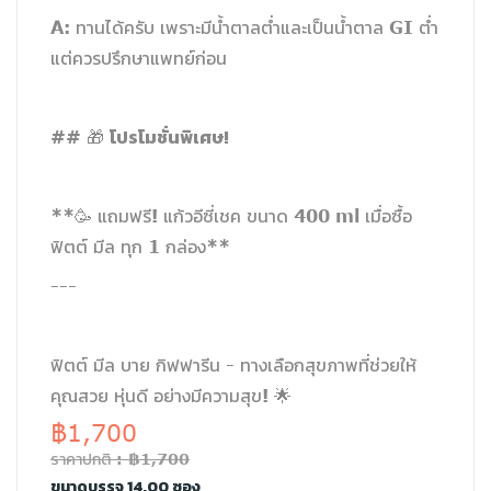
A: ทานได้ครับ เพราะมีน้ำตาลต่ำและเป็นน้ำตาล GI ต่ำ
แต่ควรปรึกษาแพทย์ก่อน
โปรโมชั่นพิเศษ!
## 🎁
**🥳 แถมฟรี! แก้วอีซี่เชค ขนาด 400 ml เมื่อซื้อ
ฟิตต์ มีล ทุก 1 กล่อง**
---
ฟิตต์ มีล บาย กิฟฟารีน - ทางเลือกสุขภาพที่ช่วยให้
คุณสวย หุ่นดี อย่างมีความสุข! 🌟
฿1,700
ราคาปกติ : ฿1,700
ขนาดบรรจุ 14.00 ซอง