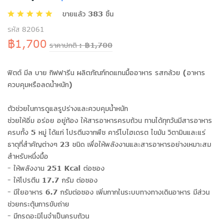
ขายแล้ว 383 ชิ้น
รหัส 82061
฿1,700
ราคาปกติ : ฿1,700
ฟิตต์ มีล บาย กิฟฟารีน ผลิตภัณฑ์ทดแทนมื้ออาหาร รสกล้วย (อาหาร
ควบคุมหรือลดน้ำหนัก)
ตัวช่วยในการดูแลรูปร่างและควบคุมน้ำหนัก
ช่วยให้อิ่ม อร่อย อยู่ท้อง ให้สารอาหารครบถ้วน ทานได้ทุกวันมีสารอาหาร
ครบทั้ง 5 หมู่ ได้แก่ โปรตีนจากพืช คาร์โบไฮเดรต ไขมัน วิตามินและแร่
ธาตุที่สำคัญต่างๆ 23 ชนิด เพื่อให้พลังงานและสารอาหารอย่างเหมาะสม
สำหรับหนึ่งมื้อ
- ให้พลังงาน 251 Kcal ต่อซอง
- ให้โปรตีน 17.7 กรัม ต่อซอง
- มีใยอาหาร 6.7 กรัมต่อซอง เพิ่มกากในระบบทางทางเดินอาหาร มีส่วน
ช่วยกระตุ้นการขับถ่าย
- มีกรดอะมิโนจำเป็นครบถ้วน