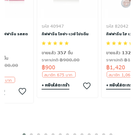
รหัส 40947
รหัส 82042
ย กิฟฟารีน รสสต
กิฟฟารีน โซย่า-เวย์ โปรตีน
กิฟฟารีน ไฮ เวย์ 
ขายแล้ว 357 ชิ้น
ขายแล้ว 132 ชิ
 ชิ้น
ราคาปกติ ฿900.00
ราคาปกติ ฿14
฿1700.00
฿900
฿1,420
สมาชิก 675 บาท
สมาชิก 1,065
275 บาท
+ หยิบใส่ตะกร้า
+ หยิบใส่ตะกร้า
ร้า