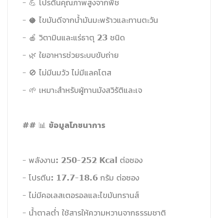
- 💪 โปรตีนคุณภาพสูงจากพืช
- 🥥 ไขมันดีจากน้ำมันมะพร้าวและทานตะวัน
- 🍎 วิตามินและแร่ธาตุ 23 ชนิด
- 🌿 ใยอาหารช่วยระบบขับถ่าย
- 🚫 ไม่มีนมวัว ไม่มีแลคโตส
- 🌱 เหมาะสำหรับผู้ทานมังสวิรัติและเจ
ข้อมูลโภชนาการ
## 📊
- พลังงาน: 250-252 Kcal ต่อซอง
- โปรตีน: 17.7-18.6 กรัม ต่อซอง
- ไม่มีคอเลสเตอรอลและไขมันทรานส์
- น้ำตาลต่ำ ใช้สารให้ความหวานจากธรรมชาติ