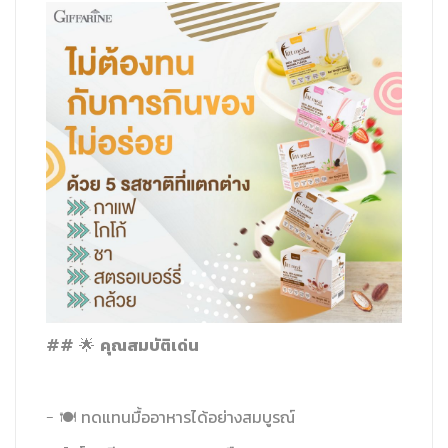
คุณสมบัติเด่น
## 🌟
- 🍽️ ทดแทนมื้ออาหารได้อย่างสมบูรณ์